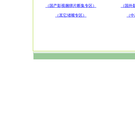
（国产影视捆绑片断集专区）
（国外
（其它堵嘴专区）
（中