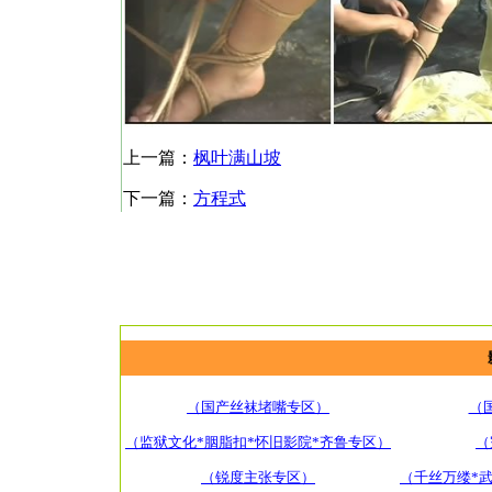
上一篇：
枫叶满山坡
下一篇：
方程式
（国产丝袜堵嘴专区）
（
（监狱文化*胭脂扣*怀旧影院*齐鲁专区）
（
（锐度主张专区）
（千丝万缕*